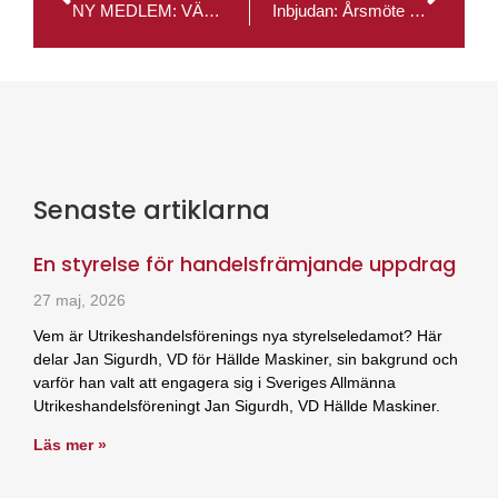
NY MEDLEM: VÄLKOMMEN SWEDEN-INDIA BUSINESS COUNCIL
Inbjudan: Årsmöte i Sveriges Allmänna Utrikeshandelsförening
Senaste artiklarna
En styrelse för handelsfrämjande uppdrag
27 maj, 2026
Vem är Utrikeshandelsförenings nya styrelseledamot? Här
delar Jan Sigurdh, VD för Hällde Maskiner, sin bakgrund och
varför han valt att engagera sig i Sveriges Allmänna
Utrikeshandelsföreningt Jan Sigurdh, VD Hällde Maskiner.
Läs mer »