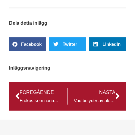
Dela detta inlägg
Facebook
Twitter
LinkedIn
Inläggsnavigering
FÖREGÅENDE
NÄSTA
Frukostseminarium: Export till Kina – Marknaden, affärsklimat och immateriella tillgångar
Vad betyder avtalet CETA för dig?