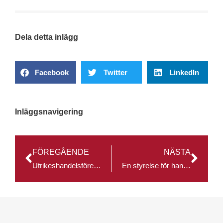
Dela detta inlägg
Facebook
Twitter
LinkedIn
Inläggsnavigering
FÖREGÅENDE
NÄSTA
Utrikeshandelsföreningen tipsar: SEK – Då kan de båda statliga exportfrämjarna hjälpa dig
En styrelse för handelsfrämjande uppdrag