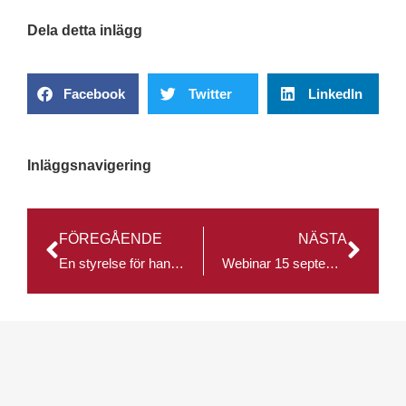
Dela detta inlägg
Facebook
Twitter
LinkedIn
Inläggsnavigering
FÖREGÅENDE
NÄSTA
En styrelse för handelsfrämjande uppdrag
Webinar 15 september: Sweden and Germany – A Perspective of the New Business Landscape