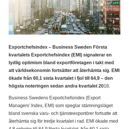
Exportchefsindex – Business Sweden Första
kvartalets Exportchefsindex (EMI) signalerar en
tydlig optimism bland exportföretagen i takt med
att världsekonomin fortsätter att återhämta sig. EMI
ökade från 60,1 sista kvartalet i fjol till 64,9 – den
högsta noteringen sedan andra kvartalet 20
18.
Business Swedens Exportchefsindex (Export
Managers’ Index, EMI) som speglar stämningsläget
bland svenska varu- och tjänsteexportörer fortsatte att
återhämta sig för tredje kvartalet i rad. EMI ökade med
4,8 enheter till 64,9 första kvartalet, från 60,1 sista